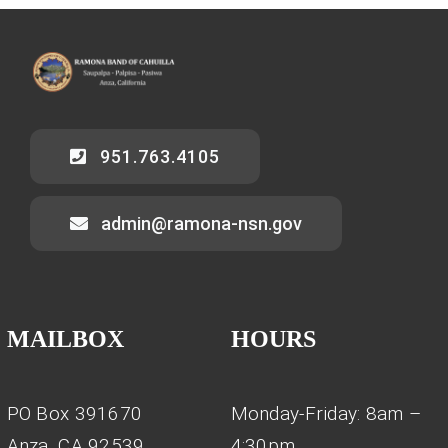
951.763.4105
admin@ramona-nsn.gov
MAILBOX
HOURS
PO Box 391670
Monday-Friday: 8am –
Anza, CA 92539
4:30pm