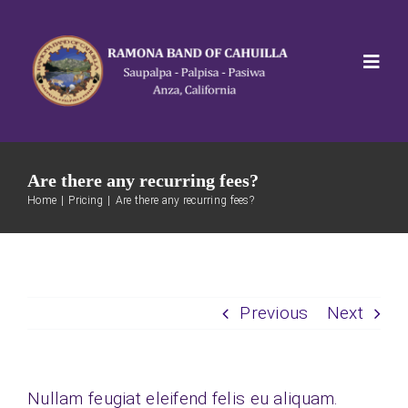
Skip
to
content
Togg
Navig
Home
Are there any recurring fees?
About
Home
Pricing
Are there any recurring fees?
Departments
Previous
Next
Projects
News
Nullam feugiat eleifend felis eu aliquam.